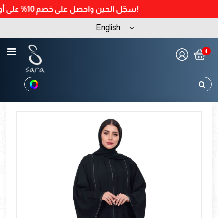
سجّل الحين واحصل على خصم 10% على أول طلب لك!
English
4