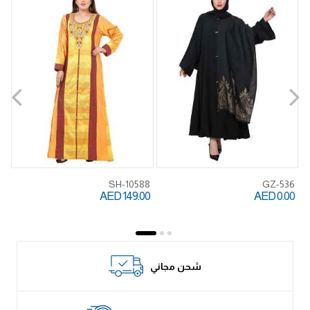
SH-10588
GZ-536
AED 149.00
AED 0.00
IN
00
شحن مجاني