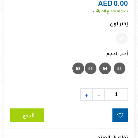
AED 0.00
شاملة لجميع الضرائب
إختر لون
أختر الحجم
58
56
54
52
-
+
تفاصيل المنتج