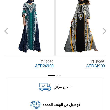
IT-19080
IT-19095
0
AED 249.00
AED 249.00
00
شحن مجاني
توصيل في الوقت المحدد