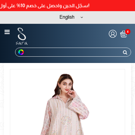
سجّل الحين واحصل على خصم 10% على أول طلب لك!
English
4